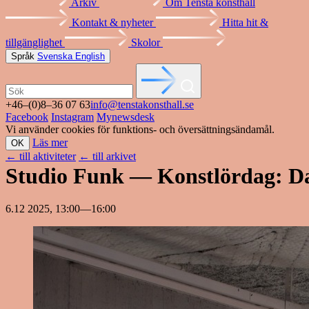
Arkiv
Om Tensta konsthall
Kontakt & nyheter
Hitta hit &
tillgänglighet
Skolor
Språk
Svenska
English
+46–(0)8–36 07 63
info@tenstakonsthall.se
Facebook
Instagram
Mynewsdesk
Vi använder cookies för funktions- och översättningsändamål.
Läs mer
OK
←
till aktiviteter
←
till arkivet
Studio Funk — Konstlördag: D
6.12 2025, 13:00—16:00