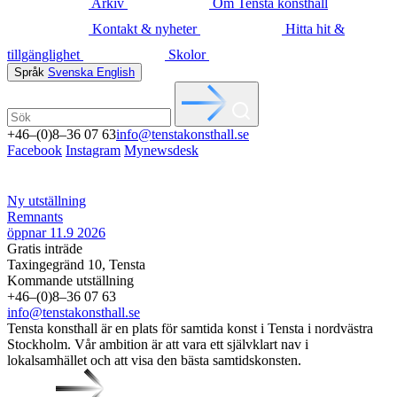
Arkiv
Om Tensta konsthall
Kontakt & nyheter
Hitta hit &
tillgänglighet
Skolor
Språk
Svenska
English
+46–(0)8–36 07 63
info@tenstakonsthall.se
Facebook
Instagram
Mynewsdesk
Ny utställning
Remnants
öppnar 11.9 2026
Gratis inträde
Taxingegränd 10, Tensta
Kommande utställning
+46–(0)8–36 07 63
info@tenstakonsthall.se
Tensta konsthall är en plats för samtida konst i Tensta i nordvästra
Stockholm. Vår ambition är att vara ett självklart nav i
lokalsamhället och att visa den bästa samtidskonsten.