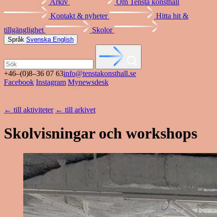
Arkiv
Om Tensta konsthall
Kontakt & nyheter
Hitta hit &
tillgänglighet
Skolor
Språk
Svenska
English
+46–(0)8–36 07 63
info@tenstakonsthall.se
Facebook
Instagram
Mynewsdesk
←
till aktiviteter
←
till arkivet
Skolvisningar och workshops