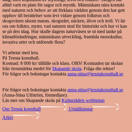
alltid varit en plats för sagor och mystik. Människans nära kontakt
med naturen och behov av att förklara världen genom den har gett
upphov till berättelser som levt vidare genom folktron och
skogsväsen såsom maran, skogsrået, näcken, älvor och troll. Vi lär
oss om folktro, myter, vad naturen stod för historiskt och hur vi kan
se på den idag. Hur skulle dagens naturväsen se ut med tanke på
klimatförändringar, människans utveckling, framtida monokultur,
invasiva arter och utdöende flora?
Vi arbetar med lera.
På Tensta konsthall.
Kostnad: 8 000 kr/ tillfälle och klass. OBS! Kostnaden tar skolan
från öronmärkta medel för
Skapande skola
. Fråga din rektor!
För frågor och bokningar kontakta
anna-stina@tenstakonsthall.se
För frågor och bokningar kontakta
anna-stina@tenstakonsthall.se
(Anna-Stina Ulfström, förmedlare).
Läs mer om Skapande skola på
Kulturrådets webbplats
Om Tensta konsthall
Utställningar
Arkiv