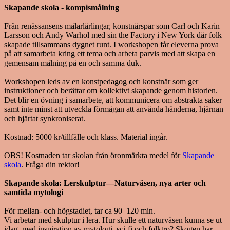
Skapande skola - kompismålning
Från renässansens målarlärlingar, konstnärspar som Carl och Karin
Larsson och Andy Warhol med sin the Factory i New York där folk
skapade tillsammans dygnet runt. I workshopen får eleverna prova
på att samarbeta kring ett tema och arbeta parvis med att skapa en
gemensam målning på en och samma duk.
Workshopen leds av en konstpedagog och konstnär som ger
instruktioner och berättar om kollektivt skapande genom historien.
Det blir en övning i samarbete, att kommunicera om abstrakta saker
samt inte minst att utveckla förmågan att använda händerna, hjärnan
och hjärtat synkroniserat.
Kostnad: 5000 kr/tillfälle och klass. Material ingår.
OBS! Kostnaden tar skolan från öronmärkta medel för
Skapande
skola
. Fråga din rektor!
Skapande skola: Lerskulptur—Naturväsen, nya arter och
samtida mytologi
För mellan- och högstadiet, tar ca 90–120 min.
Vi arbetar med skulptur i lera. Hur skulle ett naturväsen kunna se ut
idag, med inspiration av mytologi, sci-fi och folktro? Skogen har