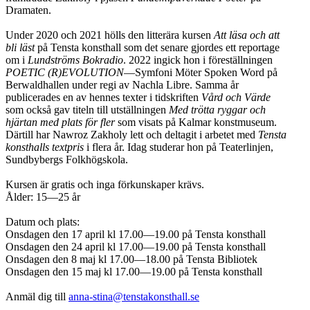
Dramaten.
Under 2020 och 2021 hölls den litterära kursen
Att läsa och att
bli läst
på Tensta konsthall som det senare gjordes ett reportage
om i
Lundströms Bokradio
. 2022 ingick hon i föreställningen
POETIC (R)EVOLUTION
—Symfoni Möter Spoken Word på
Berwaldhallen under regi av Nachla Libre. Samma år
publicerades en av hennes texter i tidskriften
Vård och Värde
som också gav titeln till utställningen
Med trötta ryggar och
hjärtan med plats för fler
som visats på Kalmar konstmuseum.
Därtill har Nawroz Zakholy lett och deltagit i arbetet med
Tensta
konsthalls textpris
i flera år. Idag studerar hon på Teaterlinjen,
Sundbybergs Folkhögskola.
Kursen är gratis och inga förkunskaper krävs.
Ålder: 15—25 år
Datum och plats:
Onsdagen den
17 april kl 17.00—19.00 på Tensta konsthall
Onsdagen den 24 april kl 17.00—19.00 på Tensta konsthall
Onsdagen den 8 maj kl 17.00—18.00 på Tensta Bibliotek
Onsdagen den 15 maj kl 17.00—19.00 på Tensta konsthall
Anmäl dig till
anna-stina@tenstakonsthall.se