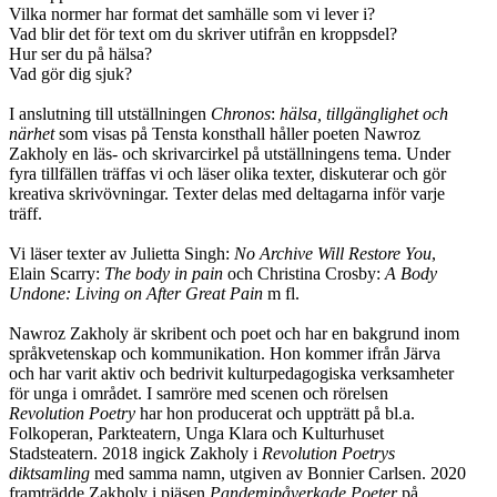
Vilka normer har format det samhälle som vi lever i?
Vad blir det för text om du skriver utifrån en kroppsdel?
Hur ser du på hälsa?
Vad gör dig sjuk?
I anslutning till utställningen
Chronos
:
hälsa, tillgänglighet och
närhet
som visas på Tensta konsthall håller poeten Nawroz
Zakholy en läs- och skrivarcirkel på utställningens tema. Under
fyra tillfällen träffas vi och läser olika texter, diskuterar och gör
kreativa skrivövningar. Texter delas med deltagarna inför varje
träff.
Vi läser texter av Julietta Singh:
No Archive Will Restore You
,
Elain Scarry:
The body in pain
och Christina Crosby:
A Body
Undone: Living on After Great Pain
m fl.
Nawroz Zakholy är skribent och poet och har en bakgrund inom
språkvetenskap och kommunikation. Hon kommer ifrån Järva
och har varit aktiv och bedrivit kulturpedagogiska verksamheter
för unga i området. I samröre med scenen och rörelsen
Revolution Poetry
har hon producerat och uppträtt på bl.a.
Folkoperan, Parkteatern, Unga Klara och Kulturhuset
Stadsteatern. 2018 ingick Zakholy i
Revolution Poetrys
diktsamling
med samma namn, utgiven av Bonnier Carlsen. 2020
framträdde Zakholy i pjäsen
Pandemipåverkade Poeter
på