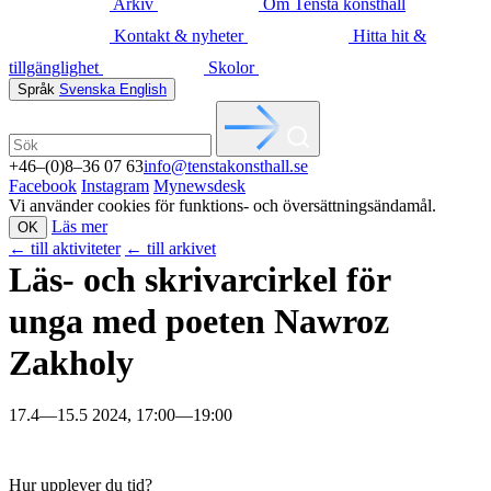
Arkiv
Om Tensta konsthall
Kontakt & nyheter
Hitta hit &
tillgänglighet
Skolor
Språk
Svenska
English
+46–(0)8–36 07 63
info@tenstakonsthall.se
Facebook
Instagram
Mynewsdesk
Vi använder cookies för funktions- och översättningsändamål.
Läs mer
OK
←
till aktiviteter
←
till arkivet
Läs- och skrivarcirkel för
unga med poeten Nawroz
Zakholy
17.4—15.5 2024, 17:00—19:00
Hur upplever du tid?