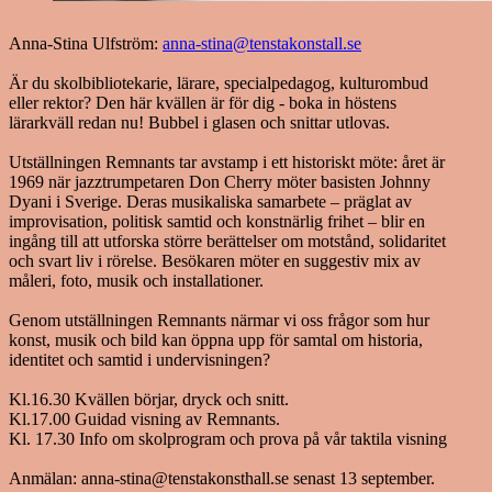
Anna-Stina Ulfström:
anna-stina@tenstakonstall.se
Är du skolbibliotekarie, lärare, specialpedagog, kulturombud
eller rektor? Den här kvällen är för dig - boka in höstens
lärarkväll redan nu! Bubbel i glasen och snittar utlovas.
Utställningen Remnants tar avstamp i ett historiskt möte: året är
1969 när jazztrumpetaren Don Cherry möter basisten Johnny
Dyani i Sverige. Deras musikaliska samarbete – präglat av
improvisation, politisk samtid och konstnärlig frihet – blir en
ingång till att utforska större berättelser om motstånd, solidaritet
och svart liv i rörelse. Besökaren möter en suggestiv mix av
måleri, foto, musik och installationer.
Genom utställningen Remnants närmar vi oss frågor som hur
konst, musik och bild kan öppna upp för samtal om historia,
identitet och samtid i undervisningen?
Kl.16.30 Kvällen börjar, dryck och snitt.
Kl.17.00 Guidad visning av Remnants.
Kl. 17.30 Info om skolprogram och prova på vår taktila visning
Anmälan: anna-stina@tenstakonsthall.se senast 13 september.