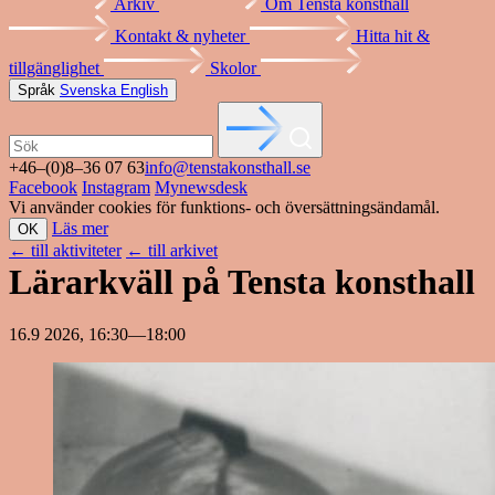
Arkiv
Om Tensta konsthall
Kontakt & nyheter
Hitta hit &
tillgänglighet
Skolor
Språk
Svenska
English
+46–(0)8–36 07 63
info@tenstakonsthall.se
Facebook
Instagram
Mynewsdesk
Vi använder cookies för funktions- och översättningsändamål.
Läs mer
OK
←
till aktiviteter
←
till arkivet
Lärarkväll på Tensta konsthall
16.9 2026, 16:30—18:00