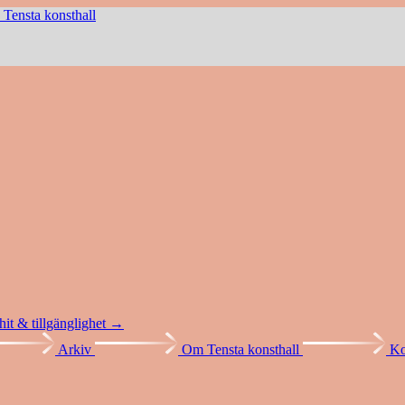
7
Tensta konsthall
 hit & tillgänglighet →
Arkiv
Om Tensta konsthall
Ko