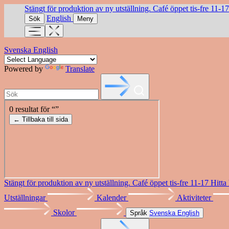
Stängt för produktion av ny utställning. Café öppet tis-fre 11-1
English
Sök
Meny
Svenska
English
Powered by
Translate
Stängt för produktion av ny utställning. Café öppet tis-fre 11-17
Hitta
Utställningar
Kalender
Aktiviteter
Skolor
Språk
Svenska
English