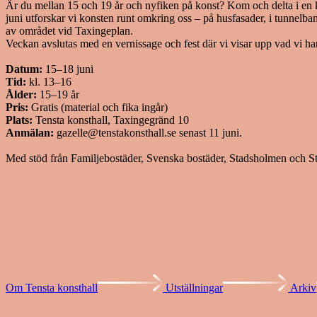
Är du mellan 15 och 19 år och nyfiken på konst? Kom och delta i en
juni utforskar vi konsten runt omkring oss – på husfasader, i tunnelba
av området vid Taxingeplan.
Veckan avslutas med en vernissage och fest där vi visar upp vad vi ha
Datum:
15–18 juni
Tid:
kl. 13–16
Ålder:
15–19 år
Pris:
Gratis (material och fika ingår)
Plats:
Tensta konsthall, Taxingegränd 10
Anmälan:
gazelle@tenstakonsthall.se senast 11 juni.
Med stöd från Familjebostäder, Svenska bostäder, Stadsholmen och 
Om Tensta konsthall
Utställningar
Arkiv