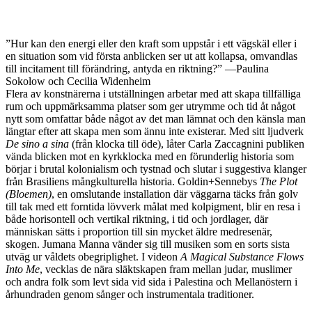
Goldin+Senneby:
The Plot (Bloemen)
, 2018. F
Jean-Baptiste Béranger.
”Hur kan den energi eller den kraft som uppstår i ett vägskäl eller i
en situation som vid första anblicken ser ut att kollapsa, omvandlas
till incitament till förändring, antyda en riktning?” ⁠—⁠Paulina
Sokolow och Cecilia Widenheim
Flera av konstnärerna i utställningen arbetar med att skapa tillfälliga
rum och uppmärksamma platser som ger utrymme och tid åt något
nytt som omfattar både något av det man lämnat och den känsla man
längtar efter att skapa men som ännu inte existerar. Med sitt ljudverk
De sino a sina
(från klocka till öde), låter Carla Zaccagnini publiken
vända blicken mot en kyrkklocka med en förunderlig historia som
börjar i brutal kolonialism och tystnad och slutar i suggestiva klanger
från Brasiliens mångkulturella historia. Goldin+Sennebys
The Plot
(Bloemen)
, en omslutande installation där väggarna täcks från golv
till tak med ett forntida lövverk målat med kolpigment, blir en resa i
både horisontell och vertikal riktning, i tid och jordlager, där
människan sätts i proportion till sin mycket äldre medresenär,
skogen. Jumana Manna vänder sig till musiken som en sorts sista
utväg ur våldets obegriplighet. I videon
A Magical Substance Flows
Into Me
, vecklas de nära släktskapen fram mellan judar, muslimer
och andra folk som levt sida vid sida i Palestina och Mellanöstern i
århundraden genom sånger och instrumentala traditioner.