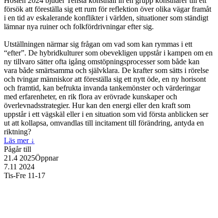
Hösten 2024 bjuder Tensta konsthall in en grupp konstnärer till ett
försök att föreställa sig ett rum för reflektion över olika vägar framåt
i en tid av eskalerande konflikter i världen, situationer som ständigt
lämnar nya ruiner och folkfördrivningar efter sig.
Utställningen närmar sig frågan om vad som kan rymmas i ett
“efter”. De hybridkulturer som obevekligen uppstår i kampen om en
ny tillvaro sätter ofta igång omstöpningsprocesser som både kan
vara både smärtsamma och självklara. De krafter som sätts i rörelse
och tvingar människor att föreställa sig ett nytt öde, en ny horisont
och framtid, kan befrukta invanda tankemönster och värderingar
med erfarenheter, en rik flora av erövrade kunskaper och
överlevnadsstrategier. Hur kan den energi eller den kraft som
uppstår i ett vägskäl eller i en situation som vid första anblicken ser
ut att kollapsa, omvandlas till incitament till förändring, antyda en
riktning?
Läs mer
↓
Pågår till
21.4 2025
Öppnar
7.11 2024
Tis-Fre 11-17