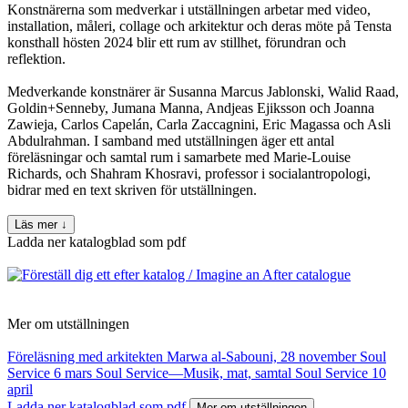
Konstnärerna som medverkar i utställningen arbetar med video,
installation, måleri, collage och arkitektur och deras möte på Tensta
konsthall hösten 2024 blir ett rum av stillhet, förundran och
reflektion.
Medverkande konstnärer är Susanna Marcus Jablonski, Walid Raad,
Goldin+Senneby, Jumana Manna, Andjeas Ejiksson och Joanna
Zawieja, Carlos Capelán, Carla Zaccagnini, Eric Magassa och Asli
Abdulrahman. I samband med utställningen äger ett antal
föreläsningar och samtal rum i samarbete med Marie-Louise
Richards, och Shahram Khosravi, professor i socialantropologi,
bidrar med en text skriven för utställningen.
Läs mer
↓
Ladda ner katalogblad som pdf
Mer om utställningen
Föreläsning med arkitekten Marwa al-Sabouni, 28 november
Soul
Service 6 mars
Soul Service—Musik, mat, samtal
Soul Service 10
april
Ladda ner katalogblad som pdf
Mer om utställningen