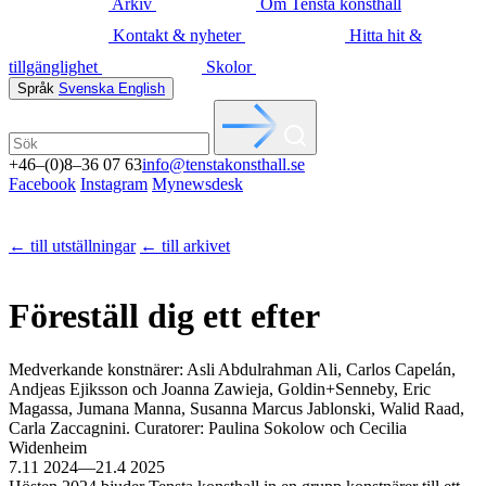
Arkiv
Om Tensta konsthall
Kontakt & nyheter
Hitta hit &
tillgänglighet
Skolor
Språk
Svenska
English
+46–(0)8–36 07 63
info@tenstakonsthall.se
Facebook
Instagram
Mynewsdesk
←
till utställningar
←
till arkivet
Föreställ dig ett efter
Medverkande konstnärer: Asli Abdulrahman Ali, Carlos Capelán,
Andjeas Ejiksson och Joanna Zawieja, Goldin+Senneby, Eric
Magassa, Jumana Manna, Susanna Marcus Jablonski, Walid Raad,
Carla Zaccagnini. Curatorer: Paulina Sokolow och Cecilia
Widenheim
7.11 2024—21.4 2025