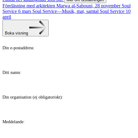
Föreläsning med arkitekten Marwa al-Sabouni, 28 november
Soul
Service 6 mars
Soul Service—Musik, mat, samtal
Soul Service 10
april
Boka visning
Din e-postaddress:
Ditt namn:
Din organisation (ej obligatoriskt):
Meddelande: